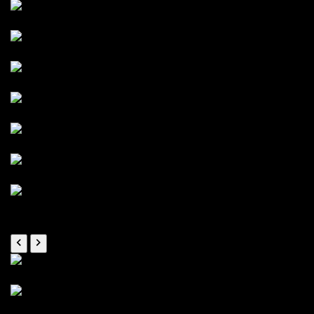
Terassenplatten
Terrassendielen
Hausfundament
Hof
Zuwegung
Abstellfläche
Pflasterarbeiten
Gartenhäuser
Gartenhäuser...
...mal bunt...