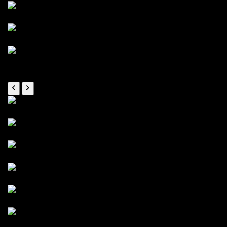
...mal Natur...
...mal klein...
...oder groß.
Impressionen
Flachdach vorher...
... und nacher!
Vorbereitung
Waschbecken
Herdauschnitt
Sichtschutz