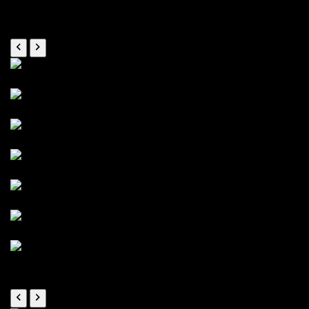
Referenzen
Renovierung
Rohbau
Bodendämmung
Wände & Deckendämmung
Decke & Brennstellen
Fertig!
Türeinbau
In Arbeit...
Terassen & Wege