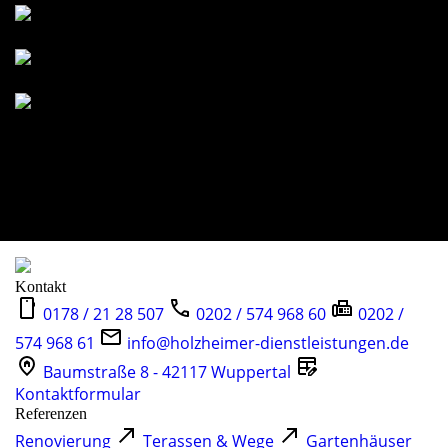
Sichtschutzzaun
Holzzaun
Doppelstabmattenzaun
Kontakt
0178 / 21 28 507
0202 / 574 968 60
0202 /
574 968 61
info@holzheimer-dienstleistungen.de
Baumstraße 8 - 42117 Wuppertal
Kontaktformular
Referenzen
Renovierung
Terassen & Wege
Gartenhäuser